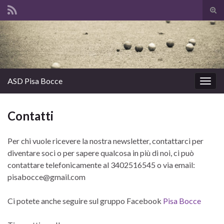
Atti
il
Search for:
mod
di
rice
ASD Pisa Bocce
Attiv
la
navig
Contatti
Per chi vuole ricevere la nostra newsletter, contattarci per
diventare soci o per sapere qualcosa in più di noi, ci può
contattare telefonicamente al 3402516545 o via email:
pisabocce@gmail.com
Ci potete anche seguire sul gruppo Facebook
Pisa Bocce