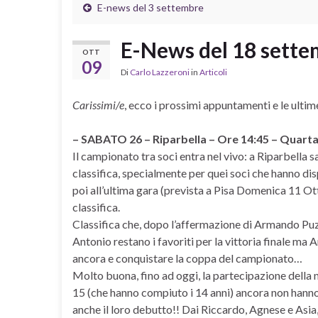
E-news del 3 settembre
E-News del 18 sett
OTT
09
Di
Carlo Lazzeroni
in
Articoli
Carissimi/e
, ecco i prossimi appuntamenti e le ultim
– SABATO 26 – Riparbella – Ore 14:45 – Quart
Il campionato tra soci entra nel vivo: a Riparbella s
classifica, specialmente per quei soci che hanno di
poi all’ultima gara (prevista a Pisa Domenica 11 Ott
classifica.
Classifica che, dopo l’affermazione di Armando Puzi
Antonio restano i favoriti per la vittoria finale ma
ancora e conquistare la coppa del campionato…
Molto buona, fino ad oggi, la partecipazione della 
15 (che hanno compiuto i 14 anni) ancora non hann
anche il loro debutto!! Dai Riccardo, Agnese e Asia,