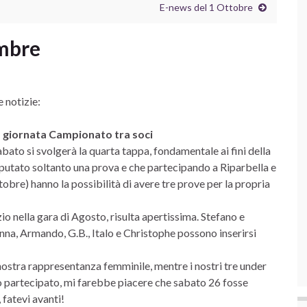
E-news del 1 Ottobre
embre
e notizie:
a giornata Campionato tra soci
abato si svolgerà la quarta tappa, fondamentale ai fini della
sputato soltanto una prova e che partecipando a Riparbella e
obre) hanno la possibilità di avere tre prove per la propria
o nella gara di Agosto, risulta apertissima. Stefano e
 Anna, Armando, G.B., Italo e Christophe possono inserirsi
nostra rappresentanza femminile, mentre i nostri tre under
o partecipato, mi farebbe piacere che sabato 26 fosse
 fatevi avanti!