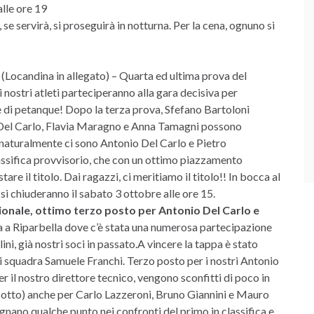
alle ore 19
 se servirà, si proseguirà in notturna. Per la cena, ognuno si
 (Locandina in allegato) – Quarta ed ultima prova del
nostri atleti parteciperanno alla gara decisiva per
ale di petanque! Dopo la terza prova, Sfefano Bartoloni
no Del Carlo, Flavia Maragno e Anna Tamagni possono
 naturalmente ci sono Antonio Del Carlo e Pietro
assifica provvisorio, che con un ottimo piazzamento
re il titolo. Dai ragazzi, ci meritiamo il titolo!! In bocca al
 si chiuderanno il sabato 3 ottobre alle ore 15.
gionale, ottimo terzo posto per Antonio Del Carlo e
ta a Riparbella dove c’è stata una numerosa partecipazione
llini, già nostri soci in passato.A vincere la tappa è stato
i squadra Samuele Franchi. Terzo posto per i nostri Antonio
 il nostro direttore tecnico, vengono sconfitti di poco in
i otto) anche per Carlo Lazzeroni, Bruno Giannini e Mauro
nano qualche punto nei confronti del primo in classifica e