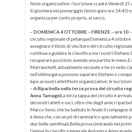
Note organizzative: l’iscrizione scadrà Venerdì 25 
Si giocherà nel pomeriggio (inizio gare ore 14:45) e,
organizza per conto proprio, al sacco.
– DOMENICA 4 OTTOBRE – FIRENZE – ore 10
–
circuito regionale di petanqueDomenica 4 ottobre i 
assegnare il titolo di vincitore del circuito region
continua a guidare la classifica ma i nostri Stefa
recuperare posizioni, avendo una partita in meno.E
Marranchelli, attualmente secondo e terzo nella cl
nell’ultima gara possono superare Stefano e conquista
lupo ai nostri atletiNote organizzative: le iscrizioni
–
A Riparbella nella terza prova del circuito re
Anna Tamagni
La terza tappa del circuito è arriva
dei nostri atleti e soci, oltre che degli amici riparbe
Marco Sensi, che ha battuto in finale il compagno d
e Anna che, con un pò di rammarico specialmente per
due belle semifinali.Bella prova (entrando nei prim
Gennai.In classifica generale Antonio e Anna guadag