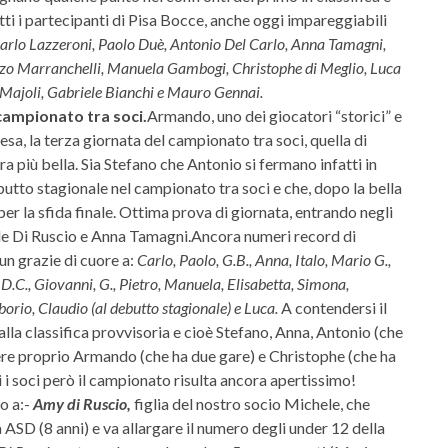
utti i partecipanti di Pisa Bocce, anche oggi impareggiabili
arlo Lazzeroni, Paolo Duè, Antonio Del Carlo, Anna Tamagni,
renzo Marranchelli, Manuela Gambogi, Christophe di Meglio, Luca
a Majoli, Gabriele Bianchi e Mauro Gennai.
campionato tra soci.
Armando, uno dei giocatori “storici” e
esa, la terza giornata del campionato tra soci, quella di
ra più bella. Sia Stefano che Antonio si fermano infatti in
ebutto stagionale nel campionato tra soci e che, dopo la bella
per la sfida finale. Ottima prova di giornata, entrando negli
le Di Ruscio e Anna Tamagni.Ancora numeri record di
 un grazie di cuore a:
Carlo, Paolo, G.B., Anna, Italo, Mario G.,
.C., Giovanni, G., Pietro, Manuela, Elisabetta, Simona,
borio, Claudio (al debutto stagionale) e Luca.
A contendersi il
 alla classifica provvisoria e cioè Stefano, Anna, Antonio (che
ere proprio Armando (che ha due gare) e Christophe (che ha
ti i soci però il campionato risulta ancora apertissimo!
o a:-
Amy di Ruscio,
figlia del nostro socio Michele, che
a ASD (8 anni) e va allargare il numero degli under 12 della