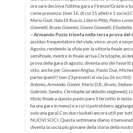
ora sarà decisiva l’ultima gara a Firenze!Grazie a t
come presenza: (ben 16, di cui 15 atleti e 1 socio):
C
Mario Gioli, Italo Di Ruscio, Liborio Pittà, Pietro Lo
Giannelli, Bruno Giannini, Gianni Giannelli, Elisabett
– Armando Puzio trionfa nella terza prova del 
assiduo frequentatore del viale, vince, un pò a sorpr
Agosto, rendendo la sfida per la vittoria finale anco
semifinale, mentre in finale arriva Christophe, al d
prova della gara di agosto, diventa uno dei favoriti 
otto, anche per Giovanni Angius, Paolo Duè, Miche
partecipanti!! ben 23 presenti al via (su 26 iscritti):
Antonio, Armando, Gianni, Mario D.R., Bruno, Stefano D
Gabriele, Sandro, Christophe (al debutto stagionale), Li
titolo finale a questo punto pare il terzetto in testa
ha una gara in meno) e a cui si potrebbero aggiung
solo una gara).Con due risultati ancora utili per tut
NUOVI SOCI: Questa settimana diamo il benvenut
diventa la socia più giovane della storia della nostr