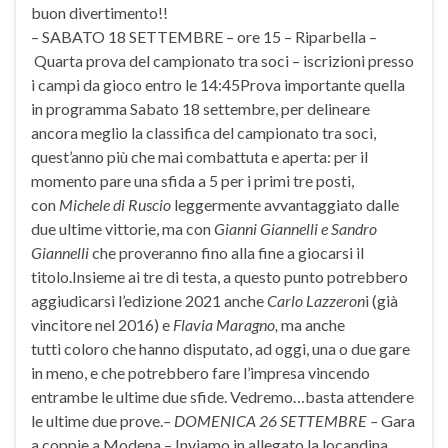
buon divertimento!!
– SABATO 18 SETTEMBRE – ore 15 – Riparbella –
Quarta prova del campionato tra soci – iscrizioni presso
i campi da gioco entro le 14:45Prova importante quella
in programma Sabato 18 settembre, per delineare
ancora meglio la classifica del campionato tra soci,
quest’anno più che mai combattuta e aperta: per il
momento pare una sfida a 5 per i primi tre posti,
con
Michele di Ruscio
leggermente avvantaggiato dalle
due ultime vittorie, ma con
Gianni Giannelli e Sandro
Giannelli
che proveranno fino alla fine a giocarsi il
titolo.Insieme ai tre di testa, a questo punto potrebbero
aggiudicarsi l’edizione 2021 anche
Carlo Lazzeron
i (già
vincitore nel 2016) e
Flavia Maragno,
ma anche
tutti coloro che hanno disputato, ad oggi, una o due gare
in meno, e che potrebbero fare l’impresa vincendo
entrambe le ultime due sfide. Vedremo…basta attendere
le ultime due prove.
– DOMENICA 26 SETTEMBRE –
Gara
a coppie a Modena – Inviamo in allegato la locandina