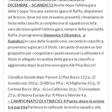
DICEMBRE – SCANDICCI
Anche dopo l’ultima gara
della Coppa Toscana Juniores (gara di Raffa, disputatasi
ad Arezzo, dove noi non eravamo presenti), rimaniamo in
testa nella classifica complessiva di squadra/società:
sarà decisiva quindi l’ultima gara, sempre della specialità
Raffa, in programma
Domenica 5 Dicembre , a
Scandicci.
In casa della Scandiccese, seconda in classifica,
proveremo a giocarci il titolo, cercando di essere un bel
gruppetto per conquistare i punti necessari a difendere il
titolo.In allegato locandina della gara e la classifica
aggiornata dopo le prime nove gare.Alè Pisa Bocce!
Classifica Società dopo 9 prove
:
1) Pisa Bocce 112 p.; 2)
Scandiccese 102 p.; 3) Affrico 99 p. ; 4) Migliarina 41 p.; 5)
Cortona Bocce 38 p. ; 6) La California 26 p.; 7) Grossetano
22 p.; 8)
Nuova Europa 8 p. 9)
Pieve a Nievole 4 p.
– CAMPIONATO DI STRISCIO: Il Punto dopo le prime
tre partite
Partenza in salita per la nostra squadra, alla