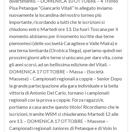
divertimento. – DOMENICA 10 OTTOBRE – 4 Trofeo
Pisa Petanque “Giancarlo Vitali” In allegato inviamo
nuovamente la locandina del nostro torneo più
importante, ricordando a tutti che le iscrizioni si
chiudono entro Martedì ore 13. Da fuori Toscana per il
momento abbiamo per il momento iscritte due terne
piemontesi (delle sociwetà Caragliese e Valle Maira) e
una terna lombarda (Orobica Slega), speriamo quindi nei
prossimi giorni altre terne si uniscano per dare vita, come
gli anni scorsi, ad un bellissima edizione del Vitali. –
DOMENICA 17 OTTOBRE – Massa – (Società
Massese) – Campionati regionali a coppie – Senior Dopo
la grande partecipazione alla gara individuale e la bella
vittoria di Antonio Del Carlo, tornano i campionati
regionali con la prova a coppie. Forza ragazzi/e,
portiamo a casa anche questo titolo! Ricordiamo che le
iscrizioni, tramite WSM si chiuderanno Martedì 12 alle
ore 13. – DOMENICA 17 OTTOBRE – Massese –
Campionati regionali Juniores di Petanque e di Volo In