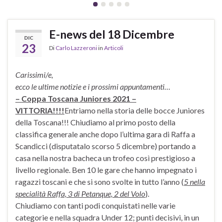
E-news del 18 Dicembre
DIC
23
Di
Carlo Lazzeroni
in
Articoli
Carissimi/e,
ecco le ultime notizie e i prossimi appuntamenti…
– Coppa Toscana Juniores 2021 –
VITTORIA!!!!
Entriamo nella storia delle bocce Juniores
della Toscana!!! Chiudiamo al primo posto della
classifica generale anche dopo l’ultima gara di Raffa a
Scandicci (disputatalo scorso 5 dicembre) portando a
casa nella nostra bacheca un trofeo così prestigioso a
livello regionale. Ben 10 le gare che hanno impegnato i
ragazzi toscani e che si sono svolte in tutto l’anno (
5 nella
specialità Raffa, 3 di Petanque, 2 del Volo
).
Chiudiamo con tanti podi conquistati nelle varie
categorie e nella squadra Under 12; punti decisivi, in un