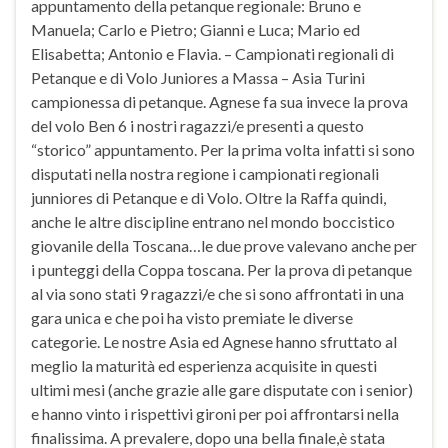
appuntamento della petanque regionale: Bruno e
Manuela; Carlo e Pietro; Gianni e Luca; Mario ed
Elisabetta; Antonio e Flavia. – Campionati regionali di
Petanque e di Volo Juniores a Massa – Asia Turini
campionessa di petanque. Agnese fa sua invece la prova
del volo Ben 6 i nostri ragazzi/e presenti a questo
“storico” appuntamento. Per la prima volta infatti si sono
disputati nella nostra regione i campionati regionali
junniores di Petanque e di Volo. Oltre la Raffa quindi,
anche le altre discipline entrano nel mondo boccistico
giovanile della Toscana…le due prove valevano anche per
i punteggi della Coppa toscana. Per la prova di petanque
al via sono stati 9 ragazzi/e che si sono affrontati in una
gara unica e che poi ha visto premiate le diverse
categorie. Le nostre Asia ed Agnese hanno sfruttato al
meglio la maturità ed esperienza acquisite in questi
ultimi mesi (anche grazie alle gare disputate con i senior)
e hanno vinto i rispettivi gironi per poi affrontarsi nella
finalissima. A prevalere, dopo una bella finale,è stata