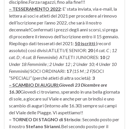
discipline.Forza ragazzi, fino alla fine!!!
– TESSERAMENTO 2022
:
E’ stata inviata, via e-mail, la
lettera ai soci e atleti del 2021 per procedere al rinnovo
dell’iscrizione per l’anno 2022, che sarà il nostro
decennale!Confermati i prezzi degli anni scorsi, si prega
di procedere il rinnovo dell’iscrizione entro il 15 gennaio.
Riepilogo dati tesserati del 2021:
50 iscritti
(record
assoluto) così divisi:ATLETI/E SENIOR:
20
(
4 cat. C ; 12
cat. D ; 4 cat. B Femminile
) ATLETI JUNIORES:
10
(2
Under 18 Femminile ; 2 Under 12 ; 2 Under 10; 4 Under 10
Femminile)
SOCI ORDINARI:
17
(15 M ; 2 F)
SOCI
“SPECIALI” (perchè atleti di altra società):
3
– SCAMBIO DI AUGURI:
Giovedì 23 Dicembre ore
16.30
Giovedì ci troviamo, sperando in una bella giornata
di sole, a giocare sul Viale e anche per un brindisi e uno
scambio di auguri (intorno alle 16.30) sempre sui campi
del Viale delle Piagge. Vi aspettiamo!!
– TORNEO DI STAGNO di Striscio
: Secondo posto per
il nostro
Stefano Sirianni.
Bel secondo posto per il