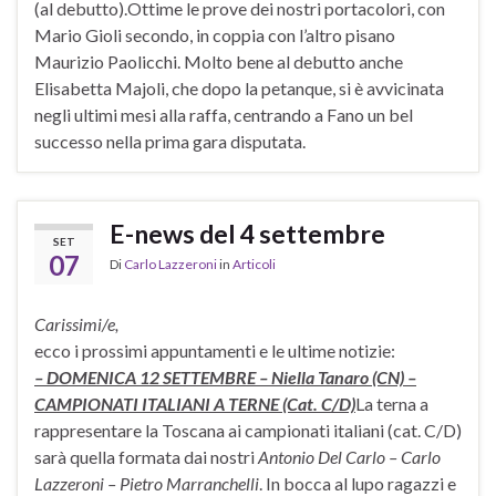
(al debutto).Ottime le prove dei nostri portacolori, con
Mario Gioli secondo, in coppia con l’altro pisano
Maurizio Paolicchi. Molto bene al debutto anche
Elisabetta Majoli, che dopo la petanque, si è avvicinata
negli ultimi mesi alla raffa, centrando a Fano un bel
successo nella prima gara disputata.
E-news del 4 settembre
SET
07
Di
Carlo Lazzeroni
in
Articoli
Carissimi/e,
ecco i prossimi appuntamenti e le ultime notizie:
– DOMENICA 12 SETTEMBRE – Niella Tanaro (CN) –
CAMPIONATI ITALIANI A TERNE (Cat. C/D)
La terna a
rappresentare la Toscana ai campionati italiani (cat. C/D)
sarà quella formata dai nostri
Antonio Del Carlo – Carlo
Lazzeroni – Pietro Marranchelli
. In bocca al lupo ragazzi e