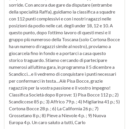
sorride. Con ancora due gare da disputare (entrambe
della specialità Raffa), guidiamo la classifica a squadre
con 112 punti complessivi e con i nostri ragazzi nelle
posizioni da podio nelle cat. degli under 18, 12 e 10. A
questo punto, dopo l’ottimo lavoro di questi mesi e il
gruppo più numeroso della Toscana (solo Cortona Bocce
ha un numero di ragazzi simile al nostro), proviamo a
giocarcela fino in fondo e a portarci a casa questo
storico traguardo. Stiamo cercando di partecipare
numerosi all’ultima gara, in programma il 5 dicembre a
Scandicci…e lì vedremo di conquistare i punti necessari
per confermarci in testa…Alè Pisa Bocce, grazie
ragazzi/e per la vostra passione e il vostro impegno!
Classifica Società dopo 8 prove: 1) Pisa Bocce 112 p.; 2)
Scandiccese 85 p.; 3) Affrico 79 p. ; 4) Migliarina 41 p.; 5)
Cortona Bocce 28 p. ; 6) La California 26 p.; 7)
Grossetano 8 p.; 8) Pieve a Nievole 4 p. ; 9) Nuova
Europa 4 p. Un caro saluto a tutti, Carlo