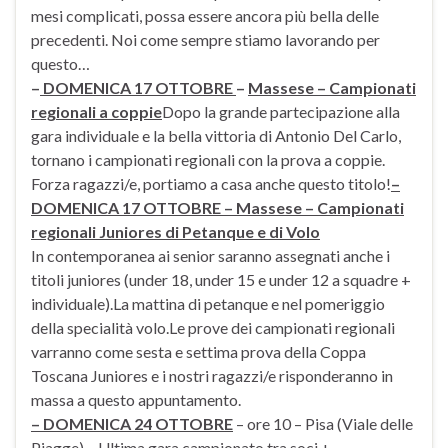
mesi complicati, possa essere ancora più bella delle
precedenti. Noi come sempre stiamo lavorando per
questo…
–
DOMENICA 17 OTTOBRE
–
Massese – Campionati
regionali a coppie
Dopo la grande partecipazione alla
gara individuale e la bella vittoria di Antonio Del Carlo,
tornano i campionati regionali con la prova a coppie.
Forza ragazzi/e, portiamo a casa anche questo titolo!
–
DOMENICA 17 OTTOBRE – Massese – Campionati
regionali Juniores di Petanque e di Volo
In contemporanea ai senior saranno assegnati anche i
titoli juniores (under 18, under 15 e under 12 a squadre +
individuale).La mattina di petanque e nel pomeriggio
della specialità volo.Le prove dei campionati regionali
varranno come sesta e settima prova della Coppa
Toscana Juniores e i nostri ragazzi/e risponderanno in
massa a questo appuntamento.
– DOMENICA 24 OTTOBRE
– ore 10 – Pisa (Viale delle
Piagge) – Ultima gara campionato tra soci +