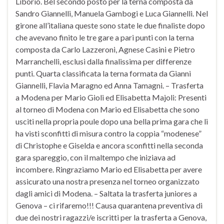
Liborio. Bel secondo posto per la terna composta da
Sandro Giannelli, Manuela Gambogi e Luca Giannelli. Nel
girone all’italiana queste sono state le due finaliste dopo
che avevano finito le tre gare a pari punti con la terna
composta da Carlo Lazzeroni, Agnese Casini e Pietro
Marranchelli, esclusi dalla finalissima per differenze
punti. Quarta classificata la terna formata da Gianni
Giannelli, Flavia Maragno ed Anna Tamagni. – Trasferta
a Modena per Mario Gioli ed Elisabetta Majoli: Presenti
al torneo di Modena con Mario ed Elisabetta che sono
usciti nella propria poule dopo una bella prima gara che li
ha visti sconfitti di misura contro la coppia “modenese”
di Christophe e Giselda e ancora sconfitti nella seconda
gara spareggio, con il maltempo che iniziava ad
incombere. Ringraziamo Mario ed Elisabetta per avere
assicurato una nostra presenza nel torneo organizzato
dagli amici di Modena. – Saltata la trasferta juniores a
Genova – ci rifaremo!!! Causa quarantena preventiva di
due dei nostri ragazzi/e iscritti per la trasferta a Genova,