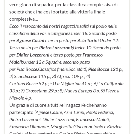
vero gioco di squadra, per la classifica complessiva di
società che ci ha così portato alla vittoria finale
complessiva…
Ecco il resoconto dei nostri ragazzi/e saliti sul podio nelle
classifiche della varie categorie:
Under 18: Secondo posto
per
Agnese Casini
e terzo posto per
Asia Turini
;
Under 12:
Terzo posto per
Pietro Lazzeroni;
Under 10: Secondo posto
per
Didier Lazzeroni
e terzo posto per
Francesco
Maioli;
Under 12 a Squadre: secondo posto
per Pisa Bocce.
Classifica finale Società:
1) Pisa Bocce 121
p.;
2) Scandiccese 115 p.; 3) Affrico 109 p. ; 4)
Cortona Bocce 52 p.; 5) La Migliarina 41 p.; 6) La California
33 p.; 7) Grossetano 29 p.; 8)
Nuova Europa 8 p. 9)
Pieve a
Nievole 4 p.
Un grazie di cuore a tutti/e i ragazzi/e che hanno
partecipato
(
Agnese Casini, Asia Turini, Pablo Federici,
Pietro Lazzeroni, Didier Lazzeroni, Francesco Maioli,
Emanuela Diamante, Margherita Giacomantonio e Kinzica
Casini)
, ai loro genitori e a Carlo e Pietro (responsabile e