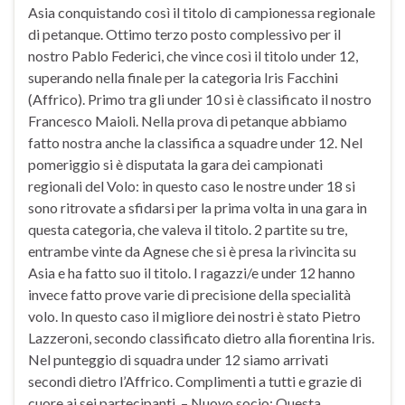
Asia conquistando così il titolo di campionessa regionale
di petanque. Ottimo terzo posto complessivo per il
nostro Pablo Federici, che vince così il titolo under 12,
superando nella finale per la categoria Iris Facchini
(Affrico). Primo tra gli under 10 si è classificato il nostro
Francesco Maioli. Nella prova di petanque abbiamo
fatto nostra anche la classifica a squadre under 12. Nel
pomeriggio si è disputata la gara dei campionati
regionali del Volo: in questo caso le nostre under 18 si
sono ritrovate a sfidarsi per la prima volta in una gara in
questa categoria, che valeva il titolo. 2 partite su tre,
entrambe vinte da Agnese che si è presa la rivincita su
Asia e ha fatto suo il titolo. I ragazzi/e under 12 hanno
invece fatto prove varie di precisione della specialità
volo. In questo caso il migliore dei nostri è stato Pietro
Lazzeroni, secondo classificato dietro alla fiorentina Iris.
Nel punteggio di squadra under 12 siamo arrivati
secondi dietro l’Affrico. Complimenti a tutti e grazie di
cuore ai sei partecipanti. – Nuovo socio: Questa