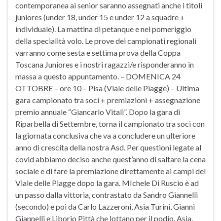
contemporanea ai senior saranno assegnati anche i titoli
juniores (under 18, under 15 e under 12 a squadre +
individuale). La mattina di petanque e nel pomeriggio
della specialità volo. Le prove dei campionati regionali
varranno come sesta e settima prova della Coppa
Toscana Juniores e i nostri ragazzi/e risponderanno in
massa a questo appuntamento. – DOMENICA 24
OTTOBRE – ore 10 – Pisa (Viale delle Piagge) – Ultima
gara campionato tra soci + premiazioni + assegnazione
premio annuale “Giancarlo Vitali”. Dopo la gara di
Riparbella di Settembre, torna il campionato tra soci con
la giornata conclusiva che va a concludere un ulteriore
anno di crescita della nostra Asd. Per questioni legate al
covid abbiamo deciso anche quest’anno di saltare la cena
sociale e di fare la premiazione direttamente ai campi del
Viale delle Piagge dopo la gara. MIchele Di Ruscio è ad
un passo dalla vittoria, contrastato da Sandro Giannelli
(secondo) e poi da Carlo Lazzeroni, Asia Turini, Gianni
Giannelli e Liborio Pittà che lottano per il podio. Asia,