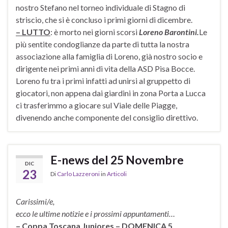
nostro Stefano nel torneo individuale di Stagno di
striscio, che si è concluso i primi giorni di dicembre.
– LUTTO
: è morto nei giorni scorsi
Loreno Barontini.
Le
più sentite condoglianze da parte di tutta la nostra
associazione alla famiglia di Loreno, già nostro socio e
dirigente nei primi anni di vita della ASD Pisa Bocce.
Loreno fu tra i primi infatti ad unirsi al gruppetto di
giocatori, non appena dai giardini in zona Porta a Lucca
ci trasferimmo a giocare sul Viale delle Piagge,
divenendo anche componente del consiglio direttivo.
E-news del 25 Novembre
DIC
23
Di
Carlo Lazzeroni
in
Articoli
Carissimi/e,
ecco le ultime notizie e i prossimi appuntamenti…
– Coppa Toscana Juniores – DOMENICA 5