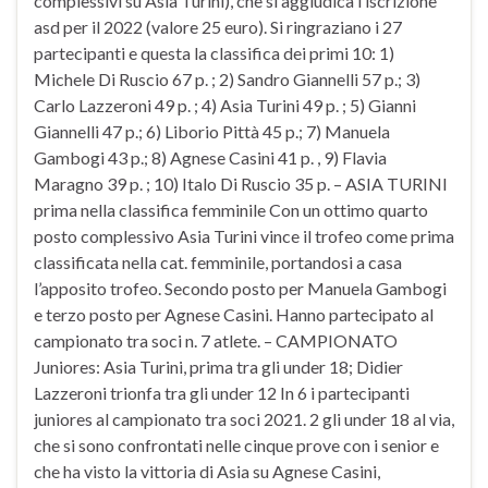
complessivi su Asia Turini), che si aggiudica l’iscrizione
asd per il 2022 (valore 25 euro). Si ringraziano i 27
partecipanti e questa la classifica dei primi 10: 1)
Michele Di Ruscio 67 p. ; 2) Sandro Giannelli 57 p.; 3)
Carlo Lazzeroni 49 p. ; 4) Asia Turini 49 p. ; 5) Gianni
Giannelli 47 p.; 6) Liborio Pittà 45 p.; 7) Manuela
Gambogi 43 p.; 8) Agnese Casini 41 p. , 9) Flavia
Maragno 39 p. ; 10) Italo Di Ruscio 35 p. – ASIA TURINI
prima nella classifica femminile Con un ottimo quarto
posto complessivo Asia Turini vince il trofeo come prima
classificata nella cat. femminile, portandosi a casa
l’apposito trofeo. Secondo posto per Manuela Gambogi
e terzo posto per Agnese Casini. Hanno partecipato al
campionato tra soci n. 7 atlete. – CAMPIONATO
Juniores: Asia Turini, prima tra gli under 18; Didier
Lazzeroni trionfa tra gli under 12 In 6 i partecipanti
juniores al campionato tra soci 2021. 2 gli under 18 al via,
che si sono confrontati nelle cinque prove con i senior e
che ha visto la vittoria di Asia su Agnese Casini,