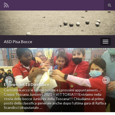
Atti
il
Search for:
mod
di
rice
ASD Pisa Bocce
Attiv
la
navig
E-news del 18 Dicembre
E-news del 25 Novembre
Previous
Nex
Carissimi/e,ecco le ultime notizie e i prossimi appuntamenti…–
Carissimi/e,ecco le ultime notizie e i prossimi appuntamenti…–
Coppa Toscana Juniores 2021 – VITTORIA!!!!Entriamo nella
Coppa Toscana Juniores – DOMENICA 5 DICEMBRE –
storia delle bocce Juniores della Toscana!!! Chiudiamo al primo
SCANDICCI Anche dopo l’ultima gara della Coppa Toscana
posto della classifica generale anche dopo l’ultima gara di Raffa a
Juniores (gara di Raffa, disputatasi ad Arezzo, dove noi non
Scandicci (disputatalo …
eravamo presenti), …