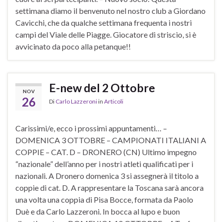
settimana diamo il benvenuto nel nostro club a Giordano
Cavicchi, che da qualche settimana frequenta i nostri
campi del Viale delle Piagge. Giocatore di striscio, si è
avvicinato da poco alla petanque!!
E-new del 2 Ottobre
NOV
26
Di
Carlo Lazzeroni
in
Articoli
Carissimi/e, ecco i prossimi appuntamenti… –
DOMENICA 3 OTTOBRE – CAMPIONATI ITALIANI A
COPPIE – CAT. D – DRONERO (CN) Ultimo impegno
“nazionale” dell’anno per i nostri atleti qualificati per i
nazionali. A Dronero domenica 3 si assegnerà il titolo a
coppie di cat. D. A rappresentare la Toscana sarà ancora
una volta una coppia di Pisa Bocce, formata da Paolo
Duè e da Carlo Lazzeroni. In bocca al lupo e buon