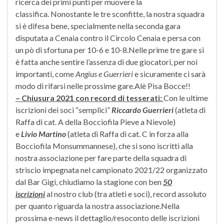
ricerca dei primi punti per muovere la
classifica. Nonostante le tre sconfitte, la nostra squadra
si è difesa bene, specialmente nella seconda gara
disputata a Cenaia contro il Circolo Cenaia e persa con
un pò di sfortuna per 10-6 e 10-8.Nelle prime tre gare si
è fatta anche sentire l’assenza di due giocatori, per noi
importanti, come
Angius e Guerrieri
e sicuramente ci sarà
modo di rifarsi nelle prossime gare.Alè Pisa Bocce!!
– Chiusura 2021 con record di tesserati:
Con le ultime
iscrizioni dei soci “semplici”
Riccardo Guerrieri
(atleta di
Raffa di cat. A della Bocciofila Pieve a Nievole)
e
Livio
Martino
(atleta di Raffa di cat. C in forza alla
Bocciofila Monsummannese), che si sono iscritti alla
nostra associazione per fare parte della squadra di
striscio impegnata nel campionato 2021/22 organizzato
dal Bar Gigi, chiudiamo la stagione con ben
50
iscrizioni
al nostro club (tra atleti e soci), record assoluto
per quanto riguarda la nostra associazione.Nella
prossima e-news il dettaglio/resoconto delle iscrizioni