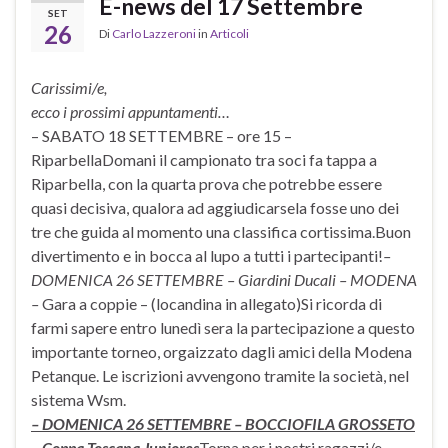
E-news del 17 Settembre
SET
26
Di
Carlo Lazzeroni
in
Articoli
Carissimi/e,
ecco i prossimi appuntamenti…
– SABATO 18 SETTEMBRE – ore 15 –
RiparbellaDomani il campionato tra soci fa tappa a
Riparbella, con la quarta prova che potrebbe essere
quasi decisiva, qualora ad aggiudicarsela fosse uno dei
tre che guida al momento una classifica cortissima.Buon
divertimento e in bocca al lupo a tutti i partecipanti!
–
DOMENICA 26 SETTEMBRE – Giardini Ducali – MODENA
–
Gara a coppie – (locandina in allegato)Si ricorda di
farmi sapere entro lunedì sera la partecipazione a questo
importante torneo, orgaizzato dagli amici della Modena
Petanque. Le iscrizioni avvengono tramite la società, nel
sistema Wsm.
– DOMENICA 26 SETTEMBRE – BOCCIOFILA GROSSETO
– Coppa Toscana Juniores
Torna per i nostri ragazzi/e