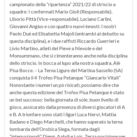
campionato della “ripartenza” 2021/22 di striscio a
squadre: I confermati Mario Gioli (Responsabile),
Liborio Pittà (Vice-responsabile), Luciano Carlini,
Giovanni Angius e con quattro nuovi innesti: I nostri
Paolo Duè ed Elisabetta Majoli (entrambi al debutto su
questa disciplina), e i due raffisti Riccardo Guerrieri e
Livio Martino, atleti del Pieve a Nievole e del
Monsummano, che si cimenteranno anche nella disciplina
dello striscio. In bocca al lupo alla nostra squadra, Alè
Pisa Bocce. – La Terna Ligure del Martina Sassello (SA)
conquista il 4 Trofeo Pisa Petanque “Giancarlo Vitali”
Nonostante i numeri un pò risicati, possiamo dire che
anche questa edizione del Trofeo Pisa Petanque è stato
un bel successo: bella giornata di sole, buon livello di
gioco, assicurato dalla presenza di diversi giocatori di A
e B. A trionfare sono stati i liguri Luca Nervi, Mattia
Badano e Diego Marchelli, che hanno superato la terna
lombarda dell’Orobica Slega, formata dagli
“internazionali” Dieng, Aabdi e Loic. Terza posizione per