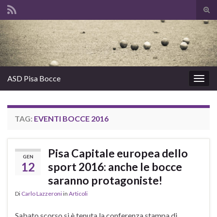
Atti
il
Search for:
mod
di
rice
ASD Pisa Bocce
Attiv
la
navig
TAG:
EVENTI BOCCE 2016
Pisa Capitale europea dello
GEN
12
sport 2016: anche le bocce
saranno protagoniste!
Di
Carlo Lazzeroni
in
Articoli
Sabato scorso si è tenuta la conferenza stampa di