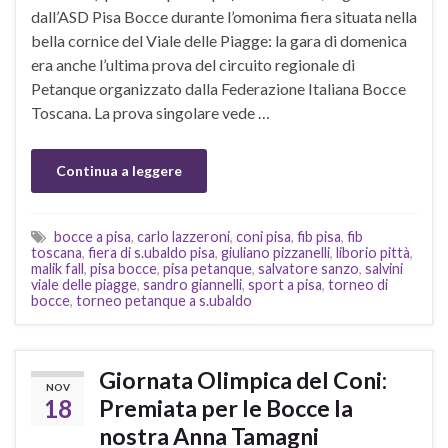
dall’ASD Pisa Bocce durante l’omonima fiera situata nella
bella cornice del Viale delle Piagge: la gara di domenica
era anche l’ultima prova del circuito regionale di
Petanque organizzato dalla Federazione Italiana Bocce
Toscana. La prova singolare vede …
Continua a leggere
bocce a pisa
,
carlo lazzeroni
,
coni pisa
,
fib pisa
,
fib
toscana
,
fiera di s.ubaldo pisa
,
giuliano pizzanelli
,
liborio pittà
,
malik fall
,
pisa bocce
,
pisa petanque
,
salvatore sanzo
,
salvini
viale delle piagge
,
sandro giannelli
,
sport a pisa
,
torneo di
bocce
,
torneo petanque a s.ubaldo
Giornata Olimpica del Coni:
NOV
18
Premiata per le Bocce la
nostra Anna Tamagni