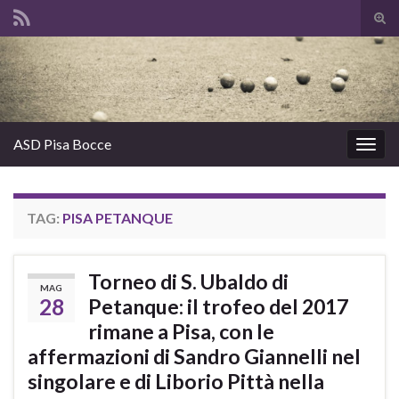
Atti
il
Search for:
mod
di
rice
ASD Pisa Bocce
Attiv
la
navig
TAG:
PISA PETANQUE
Torneo di S. Ubaldo di
MAG
28
Petanque: il trofeo del 2017
rimane a Pisa, con le
affermazioni di Sandro Giannelli nel
singolare e di Liborio Pittà nella