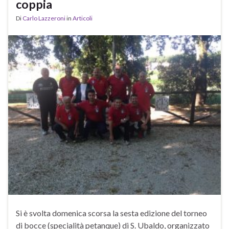
coppia
Di
Carlo Lazzeroni
in
Articoli
Si è svolta domenica scorsa la sesta edizione del torneo
di bocce (specialità petanque) di S. Ubaldo, organizzato