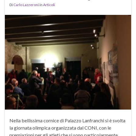
Di
Carlo Lazzeroni
in
Articoli
Nella bellissima cornice di Palazzo Lanfranchi si è svolta
la giornata olimpica organizzata dal CONI, con le
premiazioni per gli atleti che si sono particolarmente